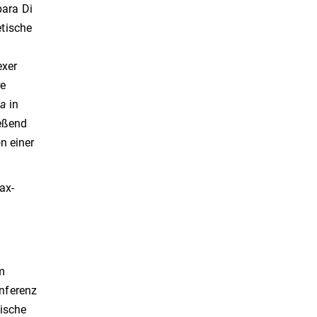
bara Di
etische
exer
re
ia
in
ießend
n einer
ax-
m
nferenz
ische