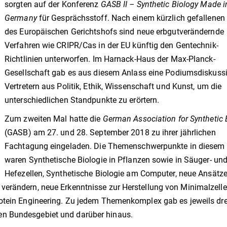
sorgten auf der Konferenz
GASB II – Synthetic Biology Made i
Germany
für Gesprächsstoff. Nach einem kürzlich gefallenen 
des Europäischen Gerichtshofs sind neue erbgutverändernde
Verfahren wie CRIPR/Cas in der EU künftig den Gentechnik-
Richtlinien unterworfen. Im Harnack-Haus der Max-Planck-
Gesellschaft gab es aus diesem Anlass eine Podiumsdiskuss
Vertretern aus Politik, Ethik, Wissenschaft und Kunst, um die
unterschiedlichen Standpunkte zu erörtern.
Zum zweiten Mal hatte die
German Association for Synthetic 
(GASB) am 27. und 28. September 2018 zu ihrer jährlichen
Fachtagung eingeladen. Die Themenschwerpunkte in diesem
waren Synthetische Biologie in Pflanzen sowie in Säuger- un
Hefezellen, Synthetische Biologie am Computer, neue Ansätz
verändern, neue Erkenntnisse zur Herstellung von Minimalzell
rotein Engineering. Zu jedem Themenkomplex gab es jeweils dre
en Bundesgebiet und darüber hinaus.