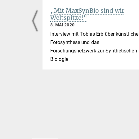
 die
„Mit MaxSynBio sind wir
 in
Weltspitze!“
8. MAI 2020
Interview mit Tobias Erb über künstliche
 Rahmen
Fotosynthese und das
Forschungsnetzwerk zur Synthetischen
zum
Biologie
logie 2020+
logischer