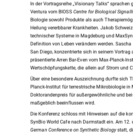
In der Vortragsreihe „Visionary Talks“ sprachen g
Ventura vom BIOSS
Centre for Biological Signall
Biologie sowohl Produkte als auch Therapiemögli
Heilung vererbbarer Krankheiten. Jakob Schweiz
technischer Systeme in Magdeburg und MaxSynBio
Definition von Leben verändern werden. Sascha
San Diego, konzentrierte sich in seinem Vortra
präsentierte Arren Bar-Even vom Max-Planck-Inst
Wertschöpfungskette, die allein auf Strom und 
Über eine besondere Auszeichnung durfte sich 
Planck-Institut für terrestrische Mikrobiologie in
Doktorandenpreis für außergewöhnliche und beis
maßgeblich beeinflussen wird.
Die Konferenz schloss mit Hinweisen auf die 
SynBio World Cafe nach Darmstadt ein. Am 12. 
German Conference on Synthetic Biology
statt, 