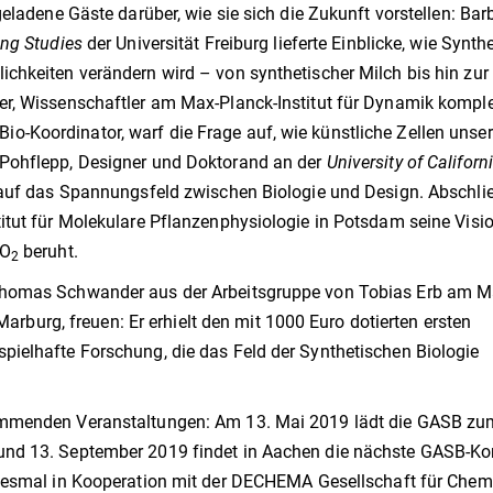
eladene Gäste darüber, wie sie sich die Zukunft vorstellen: Bar
ing Studies
der Universität Freiburg lieferte Einblicke, wie Synth
chkeiten verändern wird – von synthetischer Milch bis hin zur
er, Wissenschaftler am Max-Planck-Institut für Dynamik kompl
-Koordinator, warf die Frage auf, wie künstliche Zellen unse
 Pohflepp, Designer und Doktorand an der
University of Californ
g auf das Spannungsfeld zwischen Biologie und Design. Abschl
itut für Molekulare Pflanzenphysiologie in Potsdam seine Visio
CO
beruht.
2
Thomas Schwander aus der Arbeitsgruppe von Tobias Erb am M
 Marburg, freuen: Er erhielt den mit 1000 Euro dotierten ersten
pielhafte Forschung, die das Feld der Synthetischen Biologie
kommenden Veranstaltungen: Am 13. Mai 2019 lädt die GASB zu
und 13. September 2019 findet in Aachen die nächste GASB-Ko
diesmal in Kooperation mit der DECHEMA Gesellschaft für Chem