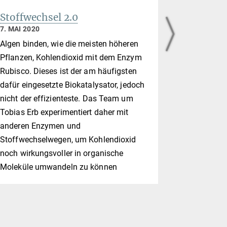
Stoffwechsel 2.0
Vermehr
aus dem
7. MAI 2020
14. FEBRUA
Algen binden, wie die meisten höheren
Max-Planck
Pflanzen, Kohlendioxid mit dem Enzym
ein Genom 
Rubisco. Dieses ist der am häufigsten
Minimalzell
dafür eingesetzte Biokatalysator, jedoch
kopieren k
nicht der effizienteste. Das Team um
Tobias Erb experimentie­rt daher mit
anderen Enzymen und
Stoffwechselwegen, um Kohlendioxid
noch wirkungs­voller in organische
Moleküle umwandeln zu können