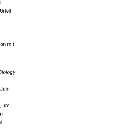
n
Urteil
ion mit
Biology
 Jahr
d
e, um
en
i